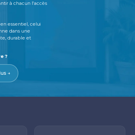
antir à chacun l'accès
n essentiel, celui
onne dans une
te, durable et
re ?
lus →