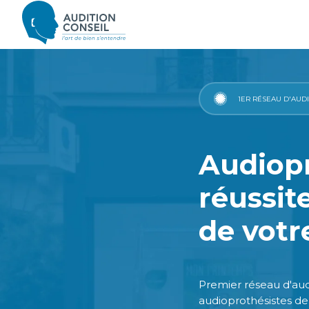
1ER RÉSEAU D'AUD
Audiopr
réussit
de votr
Premier réseau d'aud
audioprothésistes de 